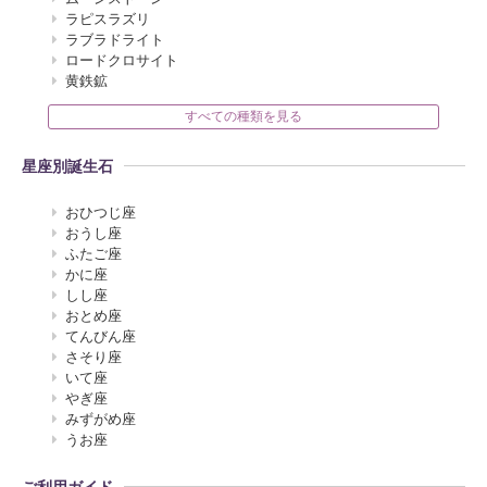
ラピスラズリ
ラブラドライト
ロードクロサイト
黄鉄鉱
すべての種類を見る
星座別誕生石
おひつじ座
おうし座
ふたご座
かに座
しし座
おとめ座
てんびん座
さそり座
いて座
やぎ座
みずがめ座
うお座
ご利用ガイド