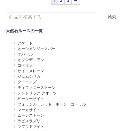
1
2
3
→
検索
天然石ルースの一覧
アゲート
オーシャンジャスパー
オパール
オプシディアン
コベリン
サイロメレーン
ジェムシリカ
ターコイズ
ティファニーストーン
デンドリック クオーツ
ピーターサイト
フォッシル レッド ホーン コーラル
マーカサイト
ムーンストーン
ラピスラズリ
ラブラドライト