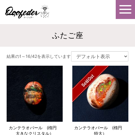
ふたご座
結果の1～16/42を表示しています
SoldOut
カンテラオパール (楕円
カンテラオパール (楕円
大きなクリスタル）
特大）