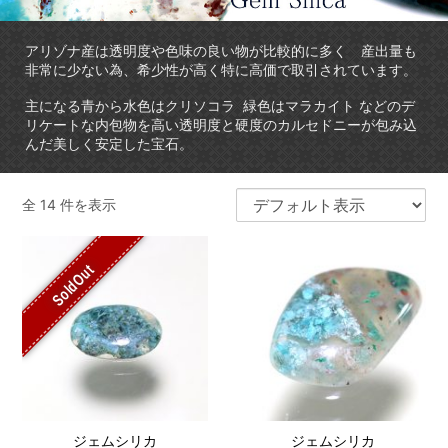
アリゾナ産は透明度や色味の良い物が比較的に多く 産出量も
非常に少ない為、希少性が高く特に高価で取引されています。
主になる青から水色はクリソコラ 緑色はマラカイト などのデ
リケートな内包物を高い透明度と硬度のカルセドニーが包み込
んだ美しく安定した宝石。
全 14 件を表示
SoldOut
ジェムシリカ
ジェムシリカ