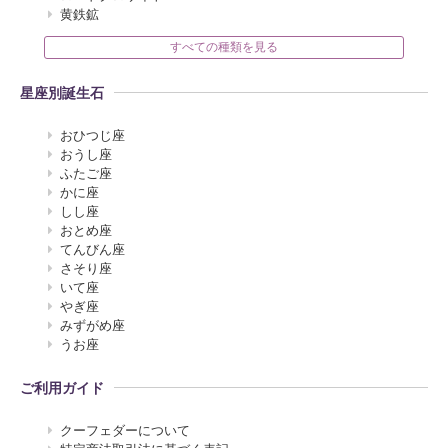
黄鉄鉱
すべての種類を見る
星座別誕生石
おひつじ座
おうし座
ふたご座
かに座
しし座
おとめ座
てんびん座
さそり座
いて座
やぎ座
みずがめ座
うお座
ご利用ガイド
クーフェダーについて