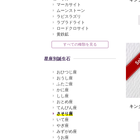
マーカサイト
ムーンストーン
ラピスラズリ
ラブラドライト
ロードクロサイト
黄鉄鉱
すべての種類を見る
So
星座別誕生石
おひつじ座
おうし座
ふたご座
かに座
しし座
おとめ座
キン
てんびん座
さそり座
いて座
やぎ座
みずがめ座
うお座