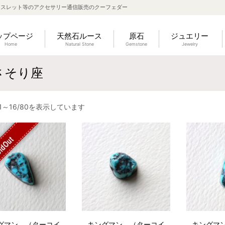
レスレット等のアクセサリー通信販売のクーフェダー
ップページ
天然石ルース
原石
ジュエリー
Home
Natural Stone
Gemstone
Jewelry
さそり座
1～16/80を表示しています
ldOut
グマン （ターコイ
キングマン （ターコイ
キングマ