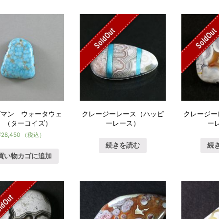
SoldOut
SoldOut
グマン ウォータウェ
クレージーレース（ハッピ
クレージー
 （ターコイズ）
ーレース）
ー
¥
28,450
（税込）
続きを読む
続
買い物カゴに追加
ldOut