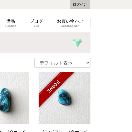
ログイン
備品
ブログ
お買い物かご
Furniture
Blog
SHopping Cart
SoldOut
ン （ターコイ
キングマン （ターコイ