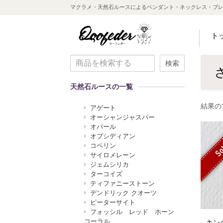
マクラメ・天然石ルースによるペンダント・ネックレス・ブ
ト
検索
天然石ルースの一覧
結果の
アゲート
オーシャンジャスパー
オパール
オプシディアン
So
コベリン
サイロメレーン
ジェムシリカ
ターコイズ
ティファニーストーン
デンドリック クオーツ
ピーターサイト
フォッシル レッド ホーン
コーラル
キン