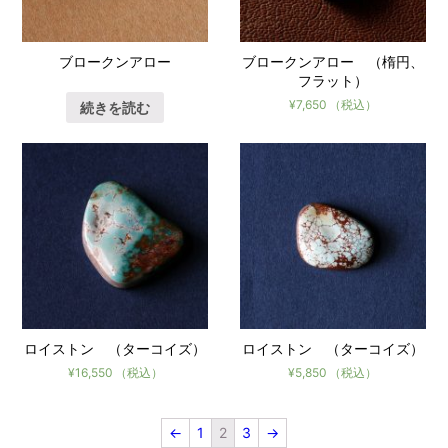
ブロークンアロー
ブロークンアロー （楕円、
フラット）
¥
7,650
（税込）
続きを読む
ロイストン （ターコイズ）
ロイストン （ターコイズ）
¥
16,550
（税込）
¥
5,850
（税込）
←
1
2
3
→