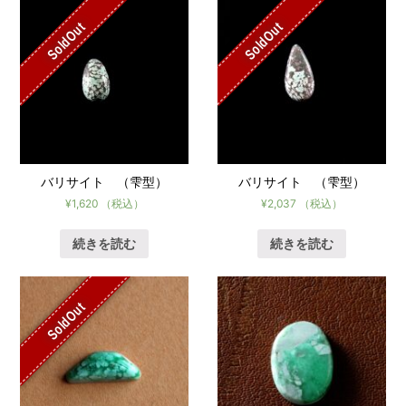
SoldOut
SoldOut
バリサイト （雫型）
バリサイト （雫型）
¥
1,620
（税込）
¥
2,037
（税込）
続きを読む
続きを読む
SoldOut