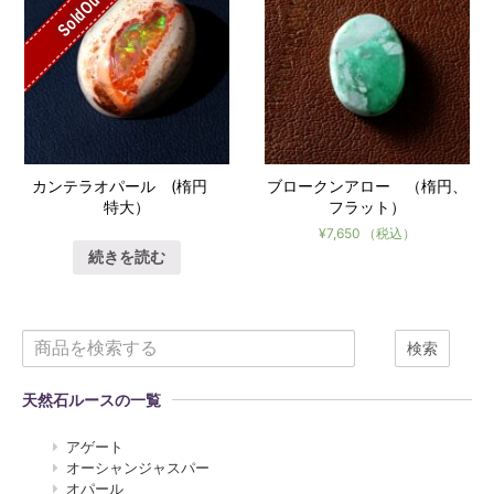
SoldOut
カンテラオパール (楕円
ブロークンアロー （楕円、
特大）
フラット）
¥
7,650
（税込）
続きを読む
検索
天然石ルースの一覧
アゲート
オーシャンジャスパー
オパール