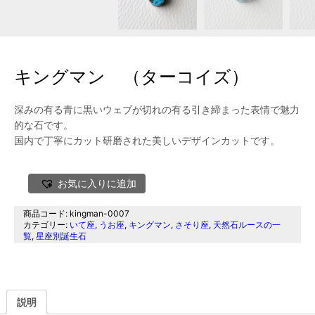
キングマン （ターコイズ）
深みの有る青に黒いウェブが切れの有る引き締まった表情で魅力
的な石です。
国内で丁寧にカット研磨された美しいデザインカットです。
お気に入りに追加
商品コード:
kingman-0007
カテゴリー:
いて座
,
うお座
,
キングマン
,
さそり座
,
天然石ルースの一
覧
,
星座別誕生石
説明