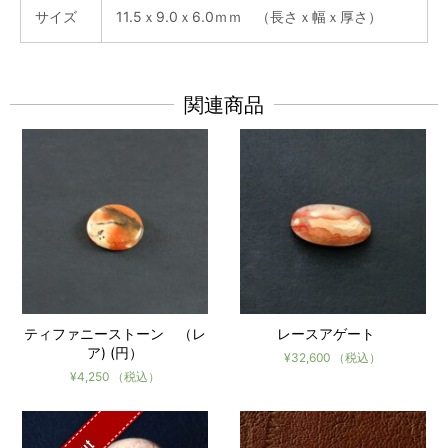
サイズ
11.5ｘ9.0ｘ6.0ｍｍ （長さｘ幅ｘ厚さ）
関連商品
ティファニーストーン （レ
レースアゲート
ア) (円）
¥
32,600
（税込）
¥
4,250
（税込）