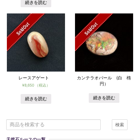
続きを読む
SoldOut
SoldOut
レースアゲート
カンテラオパール (白 楕
円）
¥
8,650
（税込）
続きを読む
続きを読む
検索
天然石ルースの一覧