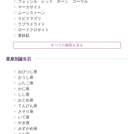
フォッシル レッド ホーン コーラル
マーカサイト
ムーンストーン
ラピスラズリ
ラブラドライト
ロードクロサイト
黄鉄鉱
すべての種類を見る
星座別誕生石
おひつじ座
おうし座
ふたご座
かに座
しし座
おとめ座
てんびん座
さそり座
いて座
やぎ座
みずがめ座
うお座