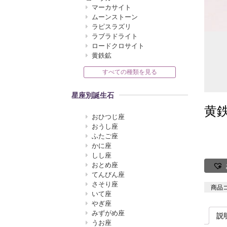
マーカサイト
ムーンストーン
ラピスラズリ
ラブラドライト
ロードクロサイト
黄鉄鉱
すべての種類を見る
星座別誕生石
黄
おひつじ座
おうし座
ふたご座
かに座
しし座
おとめ座
てんびん座
さそり座
商品
いて座
やぎ座
みずがめ座
説
うお座