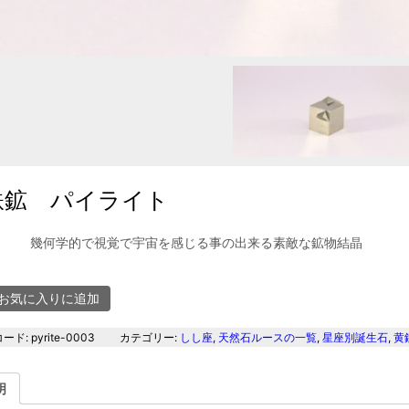
鉄鉱 パイライト
幾何学的で視覚で宇宙を感じる事の出来る素敵な鉱物結晶
お気に入りに追加
コード:
pyrite-0003
カテゴリー:
しし座
,
天然石ルースの一覧
,
星座別誕生石
,
黄
明