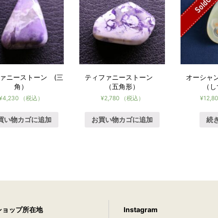
SoldOut
ァニーストーン (三
ティファニーストーン
オーシャ
角）
（五角形）
（し
¥
4,230
（税込）
¥
2,780
（税込）
¥
12,8
買い物カゴに追加
お買い物カゴに追加
続
ショップ所在地
Instagram